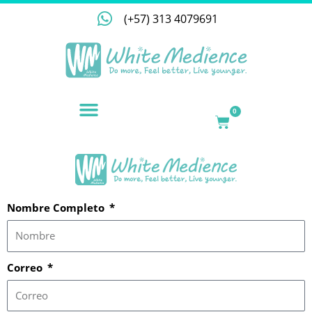
Ir
(+57) 313 4079691
al
contenido
NUESTRA EMPRESA
0
CART
Nombre Completo
Correo